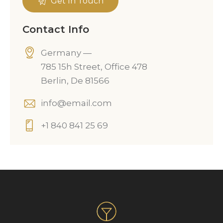
Contact Info
Germany —
785 15h Street, Office 478
Berlin, De 81566
info@email.com
+1 840 841 25 69