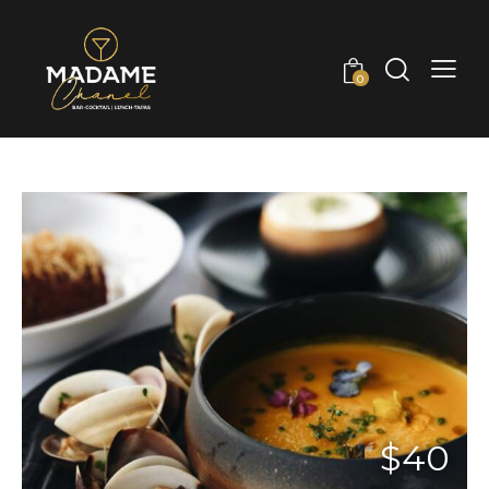
0
$40