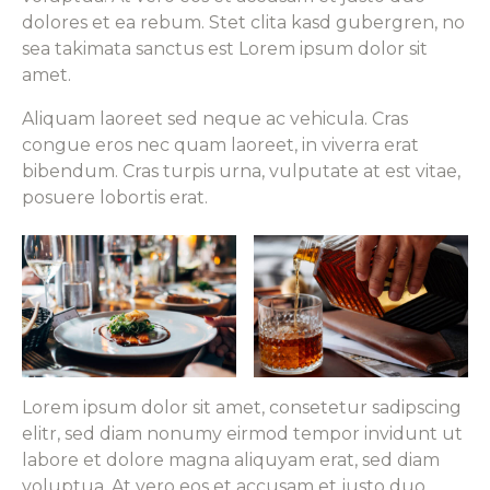
dolores et ea rebum. Stet clita kasd gubergren, no
sea takimata sanctus est Lorem ipsum dolor sit
amet.
Aliquam laoreet sed neque ac vehicula. Cras
congue eros nec quam laoreet, in viverra erat
bibendum. Cras turpis urna, vulputate at est vitae,
posuere lobortis erat.
Lorem ipsum dolor sit amet, consetetur sadipscing
elitr, sed diam nonumy eirmod tempor invidunt ut
labore et dolore magna aliquyam erat, sed diam
voluptua. At vero eos et accusam et justo duo